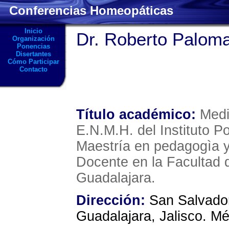
Conferencias Homeopáticas
Inicio
Dr. Roberto Palom
Organización
Ponencias
Disertantes
Cómo Participar
Contacto
Título académico:
Medi
E.N.M.H. del Instituto Po
Maestría en pedagogìa y
Docente en la Facultad 
Guadalajara.
Dirección:
San Salvador
Guadalajara, Jalisco. Mé